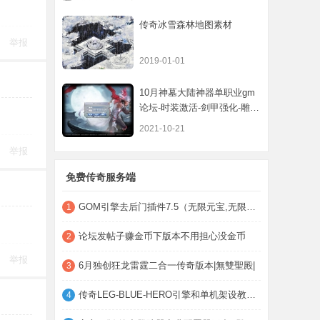
传奇冰雪森林地图素材
举报
2019-01-01
10月神墓大陆神器单职业gm
论坛-时装激活-剑甲强化-雕文
镶嵌-魔神
2021-10-21
举报
免费传奇服务端
GOM引擎去后门插件7.5（无限元宝,无限荣誉,
1
论坛发帖子赚金币下版本不用担心没金币
2
举报
6月独创狂龙雷霆二合一传奇版本|無雙聖殿|
3
传奇LEG-BLUE-HERO引擎和单机架设教程，小
4