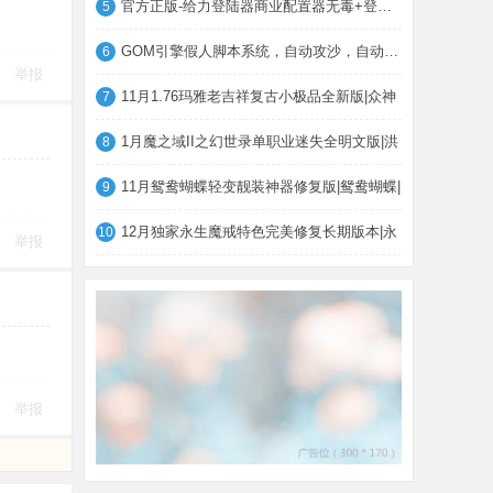
官方正版-给力登陆器商业配置器无毒+登录器
5
GOM引擎假人脚本系统，自动攻沙，自动打怪
6
举报
11月1.76玛雅老吉祥复古小极品全新版|众神
7
1月魔之域II之幻世录单职业迷失全明文版|洪
8
11月鸳鸯蝴蝶轻变靓装神器修复版|鸳鸯蝴蝶|
9
12月独家永生魔戒特色完美修复长期版本|永
10
举报
举报