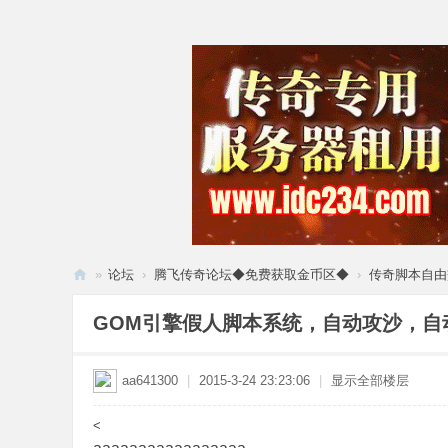
»
论坛
›
腾飞传奇论坛◆免费获取金币区◆
›
传奇脚本自由
腾
GOM引擎假人脚本系统，自动攻沙，自
飞
论
aa641300
|
2015-3-24 23:23:06
|
显示全部楼层
坛
<