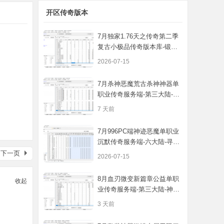
开区传奇版本
7月独家1.76天之传奇第二季
复古小极品传奇版本库-锻造
大师-神秘
2026-07-15
7月杀神恶魔荒古杀神神器单
职业传奇服务端-第三大陆-铸
造之神-戒
7 天前
7月996PC端神迹恶魔单职业
沉默传奇服务端-六大陆-寻宝
录-锻造-自
下一页
2026-07-15
8月血刃微变新篇章公益单职
收起
业传奇服务端-第三大陆-神秘
异火-锻炼
3 天前