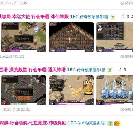
2024-1-15 11:05
658
震威镖局-幸运大使-行会争霸-诛仙神殿
[
LEG-传奇独家服务端
]
...
2
3
25-11-27 05:23
894
层塔-洪荒殿堂-行会争霸-通天神塔
[
LEG-传奇独家服务端
]
...
2
3
5
2026-7-15 21:31
940
啸深渊-行会领奖-七星殿堂-冲级奖励
[
LEG-传奇独家服务端
]