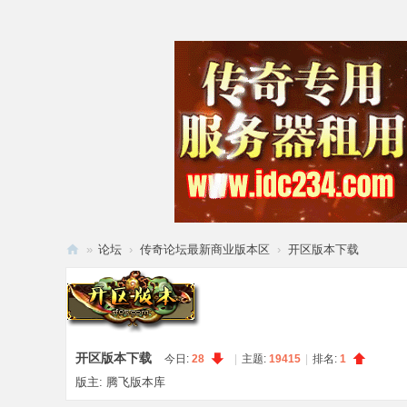
»
论坛
›
传奇论坛最新商业版本区
›
开区版本下载
腾
飞
论
坛
开区版本下载
今日:
28
|
主题:
19415
|
排名:
1
版主:
腾飞版本库