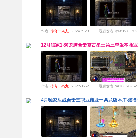
作者:
传奇一条龙
2024-5-29
|
最后发表:
qwe1v7
202
12月独家1.80龙腾合击复古星王第三季版本商
作者:
传奇一条龙
2022-12-2
|
最后发表:
ye20
2026-5
4月独家决战合击三职业商业一条龙版本库-装备