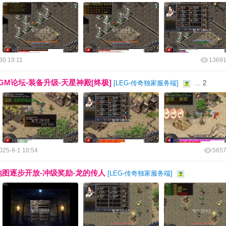
30 19:11
1369
GM论坛-装备升级-天星神殿[终极]
[
LEG-传奇独家服务端
]
...
2
025-8-1 10:54
565
级-地图逐步开放-冲级奖励-龙的传人
[
LEG-传奇独家服务端
]