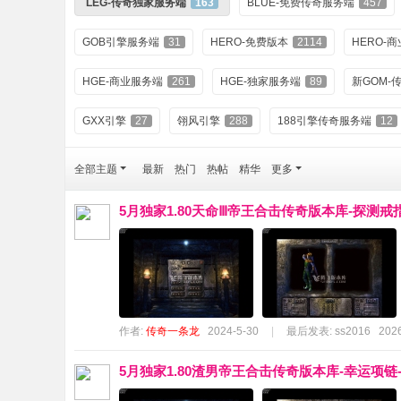
LEG-传奇独家服务端
163
BLUE-免费传奇服务端
457
GOB引擎服务端
31
HERO-免费版本
2114
HERO-
HGE-商业服务端
261
HGE-独家服务端
89
新GOM-
GXX引擎
27
翎风引擎
288
188引擎传奇服务端
12
全部主题
最新
热门
热帖
精华
更多
5月独家1.80天命Ⅲ帝王合击传奇版本库-探测戒
作者:
传奇一条龙
2024-5-30
|
最后发表:
ss2016
2026
5月独家1.80渣男帝王合击传奇版本库-幸运项链