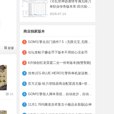
7月乱世神器激情专属无限刀
单职业传奇版本库-四大陆-魔
方系统-五
2026-07-14
商业独家版本
GOM引擎去后门插件7.5（无限元宝,无限荣誉,
1
新窗
论坛发帖子赚金币下版本不用担心没金币
2
6月独创狂龙雷霆二合一传奇版本|無雙聖殿|
3
传奇LEG-BLUE-HERO引擎和单机架设教程，小
4
官方正版-给力登陆器商业配置器无毒+登录器
5
GOM引擎假人脚本系统，自动攻沙，自动打怪
4
10
6
11月1.76玛雅老吉祥复古小极品全新版|众神
7