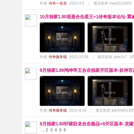
作者:
传奇一条龙
2022-4-5
|
最后发表:
man5212003
10月独家1.80逍遥合击星王+1传奇版本论坛-
作者:
传奇服务端
2021-10-26
|
最后发表:
qwe1v7
20
8月独家1.80鸿坤帝王合击独家开区版本-妖神百
作者:
传奇服务端
2021-8-19
|
最后发表:
pdc6466129
8月独家1.80轩辕卧龙合击极品+6开区版本-龙
...
2
3
4
5
6