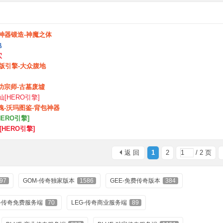
神器锻造-神魔之体
地
穴
版引擎-大众腹地
内功宗师-古墓废墟
[HERO引擎]
魄-沃玛图鉴-背包神器
ERO引擎]
HERO引擎]
返 回
1
2
/ 2 页
97
GOM-传奇独家版本
1586
GEE-免费传奇版本
384
G-传奇免费服务端
70
LEG-传奇商业服务端
89