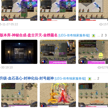
5-11-27 05:22
15
业版本库-神秘合成-盘古开天-金榜题名
[
LEG-传奇独家服务端
]
...
2
3
-30 19:10
627
升级-血石圣心-封神化仙-封号超神
[
LEG-传奇独家服务端
]
...
2