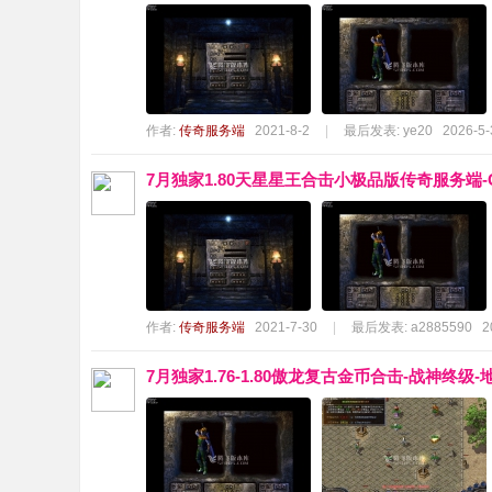
作者:
传奇服务端
2021-8-2
|
最后发表:
ye20
2026-5-
7月独家1.80天星星王合击小极品版传奇服务端-
作者:
传奇服务端
2021-7-30
|
最后发表:
a2885590
2
7月独家1.76-1.80傲龙复古金币合击-战神终