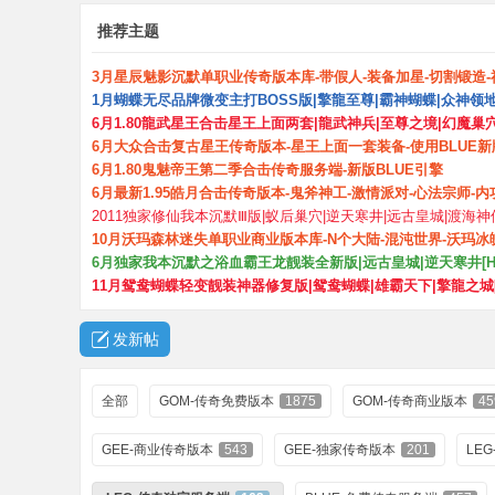
推荐主题
3月星辰魅影沉默单职业传奇版本库-带假人-装备加星-切割锻造-
1月蝴蝶无尽品牌微变主打BOSS版|擎龍至尊|霸神蝴蝶|众神领
6月1.80龍武星王合击星王上面两套|龍武神兵|至尊之境|幻魔巢
6月大众合击复古星王传奇版本-星王上面一套装备-使用BLUE新
6月1.80鬼魅帝王第二季合击传奇服务端-新版BLUE引擎
6月最新1.95皓月合击传奇版本-鬼斧神工-激情派对-心法宗师-
2011独家修仙我本沉默Ⅲ版|蚁后巢穴|逆天寒井|远古皇城|渡海神仙
10月沃玛森林迷失单职业商业版本库-N个大陆-混沌世界-沃玛冰
6月独家我本沉默之浴血霸王龙靓装全新版|远古皇城|逆天寒井[H
11月鸳鸯蝴蝶轻变靓装神器修复版|鸳鸯蝴蝶|雄霸天下|擎龍之城[
发新帖
全部
GOM-传奇免费版本
1875
GOM-传奇商业版本
45
GEE-商业传奇版本
543
GEE-独家传奇版本
201
LE