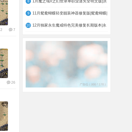
1月魔之域II之幻世录单职业迷失全明文版|洪
8
11月鸳鸯蝴蝶轻变靓装神器修复版|鸳鸯蝴蝶|
9
12月独家永生魔戒特色完美修复长期版本|永
10
72
7
6
26