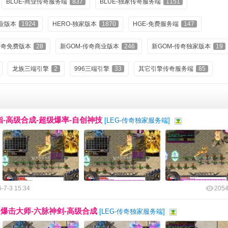
BLUE-商业传奇服务端
837
BLUE-独家传奇服务端
1151
商业版本
1924
HERO-独家版本
1870
HGE-免费服务端
147
传奇免费版本
28
新GOM-传奇商业版本
246
新GOM-传奇独家版本
19
龙族三端引擎
2
996三端引擎
33
其它引擎传奇服务端
85
指-高级合成-超级爆率-自创神技
[
LEG-传奇独家服务端
]
-7-3 15:34
205
-爆击大师-六脉神剑-高级合成
[
LEG-传奇独家服务端
]