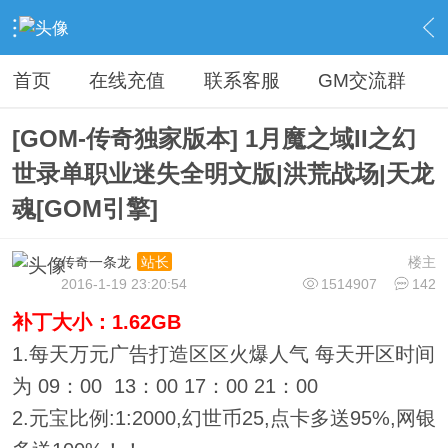
›
传奇论坛最新商业版本区
›
开区版本下载
›
内容
首页
在线充值
联系客服
GM交流群
[GOM-传奇独家版本] 1月魔之域II之幻
世录单职业迷失全明文版|洪荒战场|天龙
魂[GOM引擎]
传奇一条龙
楼主
站长
2016-1-19 23:20:54
1514907
142
补丁大小：1.62GB
1.每天万元广告打造区区火爆人气 每天开区时间
为 09：00 13：00 17：00 21：00
2.元宝比例:1:2000,幻世币25,点卡多送95%,网银