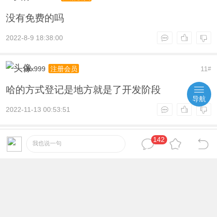
没有免费的吗
2022-8-9 18:38:00
xbx999
11
注册会员
#
哈的方式登记是地方就是了开发阶段
导航
2022-11-13 00:53:51
142
3288945632
12
注册会员
#
我也说一句
魔大陆微变神器单职业-带假人-带光柱-投资理
财-沙城捐献-特殊锻造
2023-1-31 22:28:20