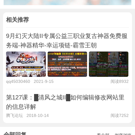
相关推荐
9月幻灭大陆II专属公益三职业复古神器免费服
务端-神器精华-幸运项链-霸雪王朝
qq45030460
2021-9-15
阅读8932
第127课：█清风之城II█如何编辑修改网站里
的信息详解
腾飞论坛
2018-10-14
阅读7252
全部回复