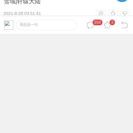
雪域|轩辕大陆
2021-8-28 03:51:41
358
3
我也说一句
asi999
12
注册会员
#
放松放松发顺丰发士大夫
2021-9-2 23:49:06
976118477
13
注册会员
#
都市之狂龙战神正版, 龙之神途雷霆三合一, 雷霆
狂龙版三合一手游
2021-9-14 16:14:47
samirqin
14
注册会员
#