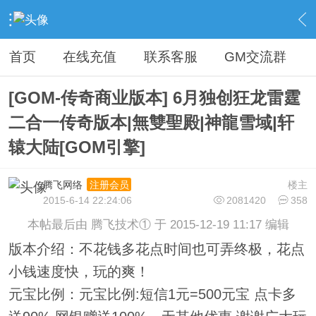
›
传奇论坛最新商业版本区
›
开区版本下载
›
内容
首页
在线充值
联系客服
GM交流群
[GOM-传奇商业版本] 6月独创狂龙雷霆
二合一传奇版本|無雙聖殿|神龍雪域|轩
辕大陆[GOM引擎]
腾飞网络
楼主
注册会员
2015-6-14 22:24:06
2081420
358
本帖最后由 腾飞技术① 于 2015-12-19 11:17 编辑
版本介绍：不花钱多花点时间也可弄终极，花点
小钱速度快，玩的爽！
元宝比例：元宝比例:短信1元=500元宝 点卡多