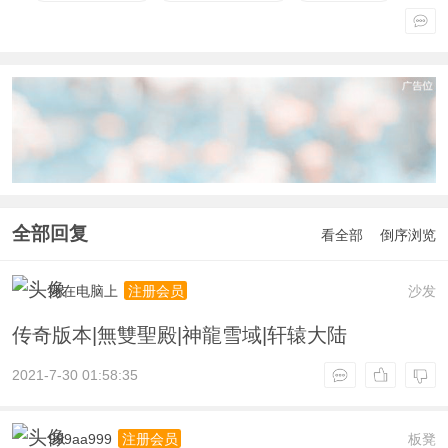
全部回复
看全部
倒序浏览
死在电脑上
沙发
注册会员
传奇版本|無雙聖殿|神龍雪域|轩辕大陆
2021-7-30 01:58:35
999aa999
板凳
注册会员