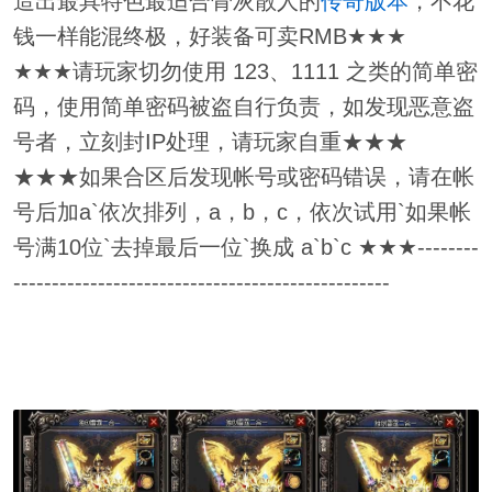
造出最具特色最适合骨灰散人的
传奇版本
，不花
钱一样能混终极，好装备可卖RMB★★★
★★★请玩家切勿使用 123、1111 之类的简单密
码，使用简单密码被盗自行负责，如发现恶意盗
号者，立刻封IP处理，请玩家自重★★★
★★★如果合区后发现帐号或密码错误，请在帐
号后加a`依次排列，a，b，c，依次试用`如果帐
号满10位`去掉最后一位`换成 a`b`c ★★★--------
-------------------------------------------------