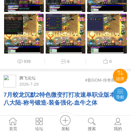
939
6
0
腾飞论坛
排序
#新GOM-传奇商业版本
2026-7-29
7月蛟龙沉默2特色微变打打攻速单职业版本库-
导航
八大陆-称号锻造-装备强化-血牛之体
发帖
首页
论坛
搜索
我的