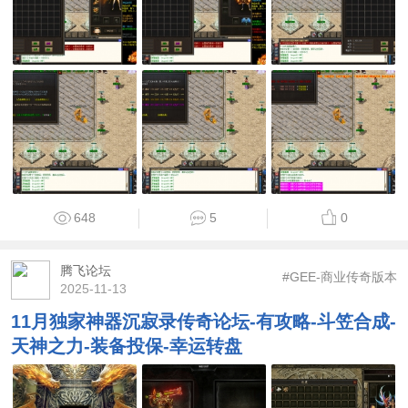
648
5
0
腾飞论坛
#GEE-商业传奇版本
2025-11-13
11月独家神器沉寂录传奇论坛-有攻略-斗笠合成-
天神之力-装备投保-幸运转盘