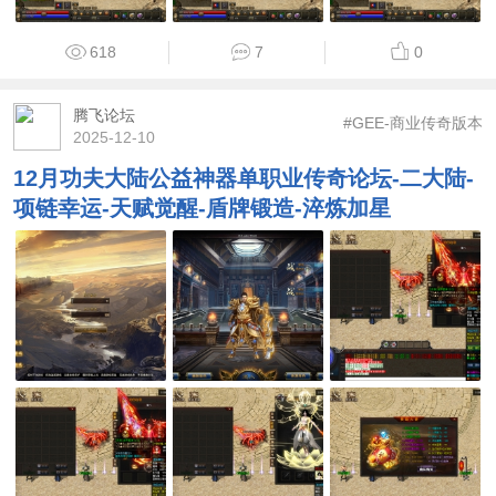
618
7
0
腾飞论坛
#GEE-商业传奇版本
2025-12-10
12月功夫大陆公益神器单职业传奇论坛-二大陆-
项链幸运-天赋觉醒-盾牌锻造-淬炼加星