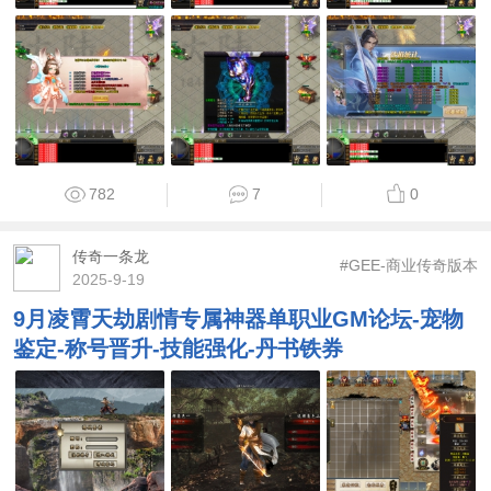
782
7
0
传奇一条龙
#GEE-商业传奇版本
2025-9-19
9月凌霄天劫剧情专属神器单职业GM论坛-宠物
鉴定-称号晋升-技能强化-丹书铁券