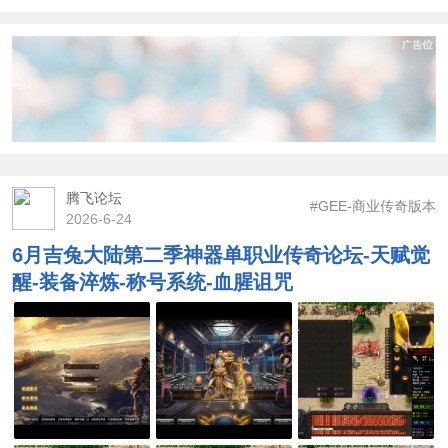
腾飞论坛
#GEE-商业传奇版本
2026-6-24
6月吉兔大陆第二季神器单职业传奇论坛-天赋觉
醒-装备淬炼-称号系统-血腥诅咒