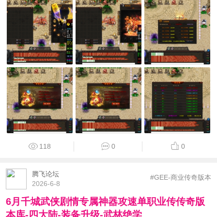
118
0
0
腾飞论坛
#GEE-商业传奇版本
2026-6-8
6月千城武侠剧情专属神器攻速单职业传传奇版
本库-四大陆-装备升级-武林绝学