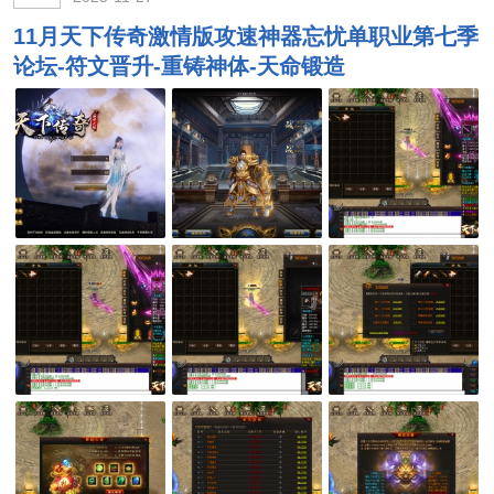
11月天下传奇激情版攻速神器忘忧单职业第七季
论坛-符文晋升-重铸神体-天命锻造