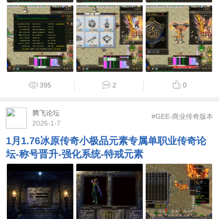
395
2
0
腾飞论坛
#GEE-商业传奇版本
2026-1-7
1月1.76冰原传奇小极品元素专属单职业传奇论
坛-称号晋升-强化系统-特戒元素