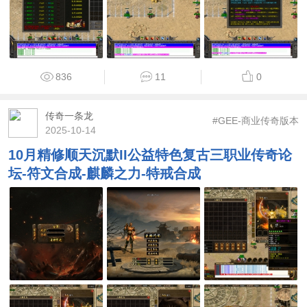
836
11
0
传奇一条龙
#GEE-商业传奇版本
2025-10-14
10月精修顺天沉默II公益特色复古三职业传奇论
坛-符文合成-麒麟之力-特戒合成