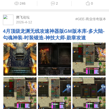
246
2
0
腾飞论坛
#GEE-商业传奇版本
2026-4-12
4月顶级龙渊无线攻速神器版GM版本库-多大陆-
勾魂神装-时装锻造-神技大师-勋章攻速