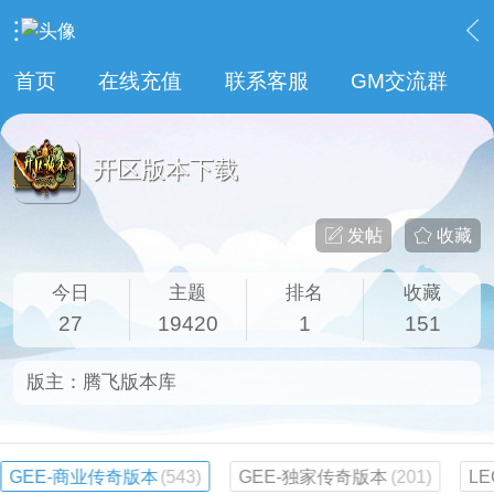
›
传奇论坛最新商业版本区
›
开区版本下载
首页
在线充值
联系客服
GM交流群
开区版本下载
发帖
收藏
今日
主题
排名
收藏
27
19420
1
151
版主：
腾飞版本库
GEE-商业传奇版本
(543)
GEE-独家传奇版本
(201)
L