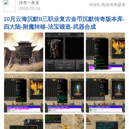
传奇一条龙
#GEE-商业传奇版本
2025-10-16
10月云海沉默II三职业复古金币沉默传奇版本库-
四大陆-附魔转移-法宝锻造-武器合成