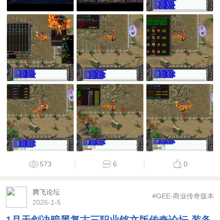
573
6
0
腾飞论坛
#GEE-商业传奇版本
2026-1-5