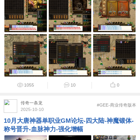
1055
10
0
传奇一条龙
#GEE-商业传奇版本
2025-10-10
10月大唐神器单职业GM论坛-四大陆-神魔锻体-
称号晋升-血脉神力-强化增幅