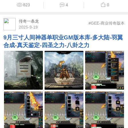
823
4
0
传奇一条龙
#GEE-商业传奇版本
2025-9-19
9月三寸人间神器单职业GM版本库-多大陆-羽翼
合成-真天鉴定-四圣之力-八卦之力