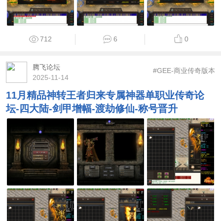
712
6
0
腾飞论坛
#GEE-商业传奇版本
2025-11-14
11月精品神转王者归来专属神器单职业传奇论
坛-四大陆-剑甲增幅-渡劫修仙-称号晋升