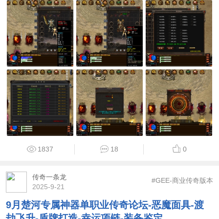
1837
18
0
传奇一条龙
#GEE-商业传奇版本
2025-9-21
9月楚河专属神器单职业传奇论坛-恶魔面具-渡
劫飞升-盾牌打造-幸运项链-装备鉴定