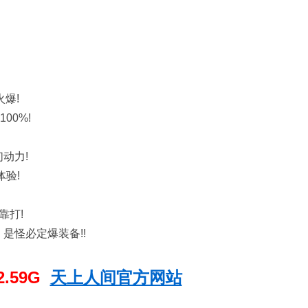
火爆!
00%!
动力!
体验!
。
靠打!
是怪必定爆装备!!
.59G
天上人间官方网站