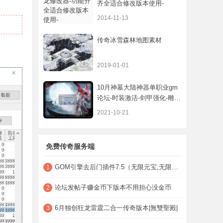
齐全适合修改版本使用-
2014-11-13
传奇冰雪森林地图素材
2019-01-01
10月神墓大陆神器单职业gm
论坛-时装激活-剑甲强化-雕文
镶嵌-魔神
2021-10-21
免费传奇服务端
GOM引擎去后门插件7.5（无限元宝,无限荣誉,
1
论坛发帖子赚金币下版本不用担心没金币
2
6月独创狂龙雷霆二合一传奇版本|無雙聖殿|
3