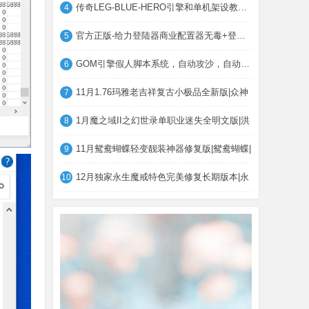
传奇LEG-BLUE-HERO引擎和单机架设教程，小
4
官方正版-给力登陆器商业配置器无毒+登录器
5
GOM引擎假人脚本系统，自动攻沙，自动打怪
6
11月1.76玛雅老吉祥复古小极品全新版|众神
7
1月魔之域II之幻世录单职业迷失全明文版|洪
8
11月鸳鸯蝴蝶轻变靓装神器修复版|鸳鸯蝴蝶|
9
12月独家永生魔戒特色完美修复长期版本|永
10