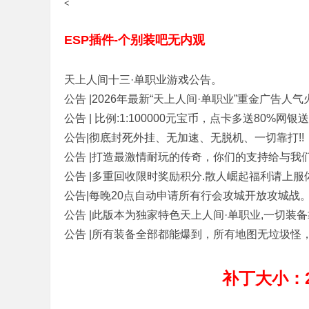
<
ESP插件-个别装吧无内观
天上人间十三·单职业游戏公告。
公告 |2026年最新“天上人间·单职业”重金广告人气
公告 | 比例:1:100000元宝币，点卡多送80%网银送1
公告|彻底封死外挂、无加速、无脱机、一切靠打!!
公告 |打造最激情耐玩的传奇，你们的支持给与我们
公告 |多重回收限时奖励积分.散人崛起福利请上服
公告|每晚20点自动申请所有行会攻城开放攻城战
公告 |此版本为独家特色天上人间·单职业,一切装备
公告 |所有装备全部都能爆到，所有地图无垃圾怪，
补丁大小：2