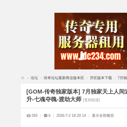
»
论坛
›
传奇论坛最新商业版本区
›
开区版本下载
›
7月
腾
[GOM-传奇独家版本]
7月独家天上人间
飞
升-七魂夺魄-渡劫大师
[复制链接]
论
坛
293
|
6
|
2026-7-2 18:20:14
|
显示全部楼层