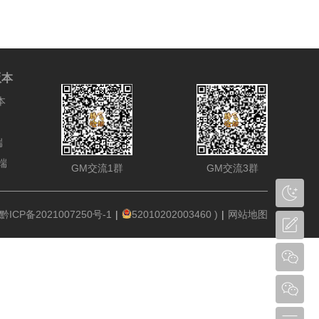
版本
本
端
端
GM交流1群
GM交流3群
 黔ICP备2021007250号-1
|
52010202003460
)
|
网站地图