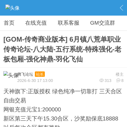
›
传奇论坛最新商业版本区
›
开区版本下载
›
内容
首页
在线充值
联系客服
GM交流群
[GOM-传奇商业版本] 6月镇八荒单职业
传奇论坛-八大陆-五行系统-特殊强化-老
板包厢-强化神鼎-羽化飞仙
腾飞论坛
楼主
站长
2026-6-30 17:13:00
313
8
天神旗下:正版授权 绿色纯净一切靠打 三天合区
自由交易
网银充值元宝1:200000
新区第三天下午15.30合区，沙奖励保底18888