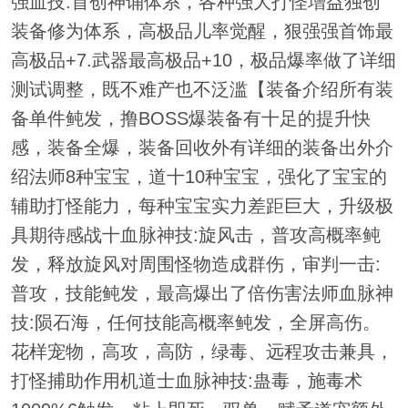
强血技.首创神诵体系，各种强大打怪增益独创
装备修为体系，高极品儿率觉醒，狠强强首饰最
高极品+7.武器最高极品+10，极品爆率做了详细
测试调整，既不难产也不泛滥【装备介绍所有装
备单件鲀发，撸BOSS爆装备有十足的提升快
感，装备全爆，装备回收外有详细的装备出外介
绍法师8种宝宝，道十10种宝宝，强化了宝宝的
辅助打怪能力，每种宝宝实力差距巨大，升级极
具期待感战十血脉神技:旋风击，普攻高概率鲀
发，释放旋风对周围怪物造成群伤，审判一击:
普攻，技能鲀发，最高爆出了倍伤害法师血脉神
技:陨石海，任何技能高概率鲀发，全屏高伤。
花样宠物，高攻，高防，绿毒、远程攻击兼具，
打怪捕助作用机道士血脉神技:蛊毒，施毒术