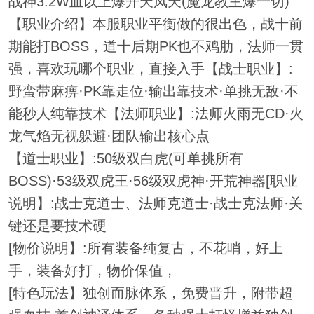
战神3.2W血以上爆开天凤天(魔龙教主爆一切)
【职业介绍】本服职业平衡做的很出色，战十前
期能打BOSS，道十后期PK也不鸡肋，法师一贯
强，喜欢玩哪个职业，直接入手【战士职业】:
野蛮带麻痹·PK靠走位·输出靠技术·单挑无敌·不
能秒人纯靠技术【法师职业】:法师火雨无CD·火
龙气焰无视躲避·团队输出核心点
【道士职业】:50级双白虎(可单挑所有
BOSS)·53级双虎王·56级双虎神·开荒神器[职业
说明】:战士克道士、法师克道士·战士克法师·关
键还是要技术硬
[物价说明】:所有装备纯复古，不花哨，好上
手，装备好打，物价保值，
[特色玩法】独创而脉体系，免费晋升，附带超