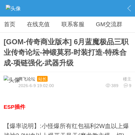
›
传奇论坛最新商业版本区
›
开区版本下载
›
内容
首页
在线充值
联系客服
GM交流群
[GOM-传奇商业版本] 6月蓝魔极品三职
业传奇论坛-神锻莫邪-时装打造-特殊合
成-项链强化-武器升级
腾飞论坛
楼主
站长
2026-6-9 19:02:00
389
9
ESP插件
【爆率说明】:小怪爆所有红包福利2W血以上爆