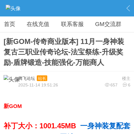
›
传奇论坛最新商业版本区
›
开区版本下载
›
内容
首页
在线充值
联系客服
GM交流群
[新GOM-传奇商业版本] 11月一身神装
复古三职业传奇论坛-法宝祭练-升级奖
励-盾牌锻造-技能强化-万能商人
腾飞论坛
楼主
站长
2025-11-14 19:51:26
657
6
新GOM
补丁大小：1001.45MB
一身神装复配套