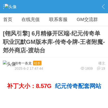
›
传奇论坛最新商业版本区
›
开区版本下载
›
内容
首页
在线充值
联系客服
GM交流群
[翎风引擎] 6月精修开区端-纪元传奇单
职业沉默GM版本库-传奇令牌-王者附魔-
郊外商店-渡劫台
传奇一条龙
楼主
站长
2025-6-2 17:47:44
1809
19
补丁大小：8.57G
纪元传奇配套网站