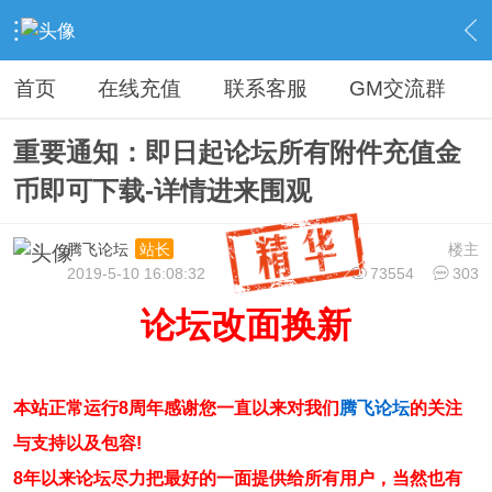
›
腾飞传奇论坛◆管理投诉综合区◆
›
版本求助报错提交
›
首页
在线充值
联系客服
GM交流群
重要通知：即日起论坛所有附件充值金
币即可下载-详情进来围观
腾飞论坛
楼主
站长
2019-5-10 16:08:32
73554
303
论坛改面换新
本站正常运行8周年感谢您一直以来对我们
腾飞论坛
的关注
与支持以及包容!
8年以来论坛尽力把最好的一面提供给所有用户，当然也有