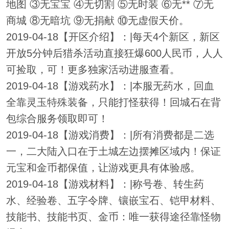
地图 ③无宝宝 ④无切割 ⑤无时装 ⑥无** ⑦无
商城 ⑧无暗坑 ⑨无捐献 ⑩无虚假天价。
2019-04-18【开区介绍】：|每天4个新区，新区
开放5分钟后猎杀活动直接狂爆600人民币，人人
可捡取，可！更多独家活动进服查看。
2019-04-18【游戏药水】：|本服无药水，回血
全靠灵玉特殊装备，只能打怪获得！回城石在背
包综合服务领取即可！
2019-04-18【游戏消费】：|所有消费都是二选
一，二大陆入口在于土城左边摆摊区域内！保证
元宝和金币都保值，让游戏更具有体验感。
2019-04-18【游戏材料】：|称号卷、转生药
水、经验卷、五字令牌、镶嵌宝石、铠甲材料、
技能书、技能书页、金币：唯一获得途径靠怪物