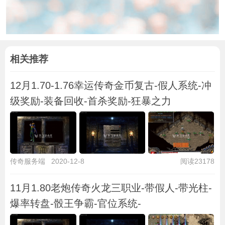
相关推荐
12月1.70-1.76幸运传奇金币复古-假人系统-冲
级奖励-装备回收-首杀奖励-狂暴之力
传奇服务端
2020-12-8
阅读23178
11月1.80老炮传奇火龙三职业-带假人-带光柱-
爆率转盘-骰王争霸-官位系统-