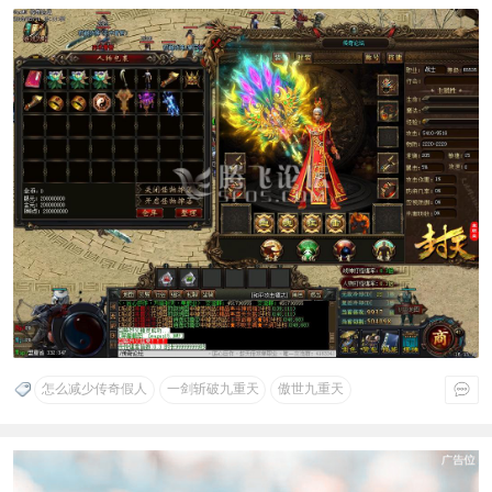
怎么减少传奇假人
一剑斩破九重天
傲世九重天