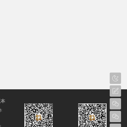
版本
本
端