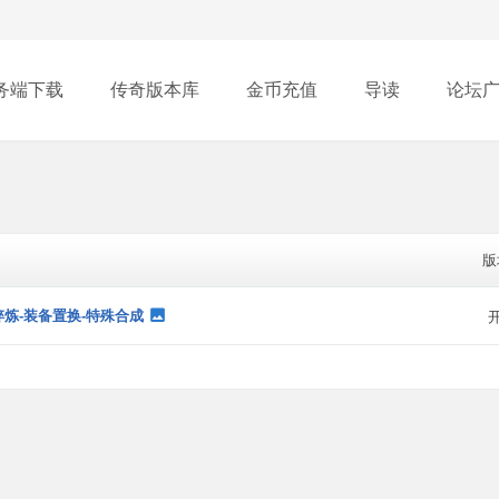
务端下载
传奇版本库
金币充值
导读
论坛
版
淬炼-装备置换-特殊合成