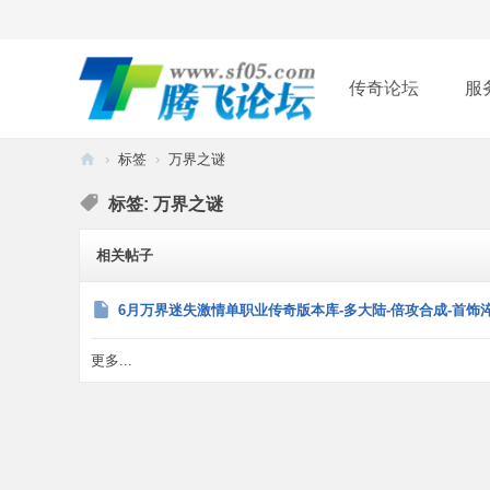
传奇论坛
服
›
标签
›
万界之谜
腾
标签: 万界之谜
飞
论
相关帖子
坛
6月万界迷失激情单职业传奇版本库-多大陆-倍攻合成-首饰
更多...