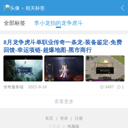
›
相关标签
全部标签
李小龙拍的龙争虎斗
8月龙争虎斗单职业传奇一条龙-装备鉴定-免费
回馈-幸运项链-超爆地图-黑市商行
传奇服务端
2021-8-16
3487
1
查看更多
首页
|
登录
|
注册
手机版
|
电脑版