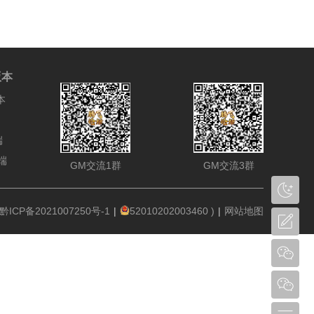
版本
本
端
端
GM交流1群
GM交流3群
 黔ICP备2021007250号-1
|
52010202003460
)
|
网站地图